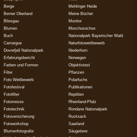
Berge
Mehlinger Heide
Berner Oberland
Meine Bücher
Bliesgau
Monitor
Blumen
Moschusochse
Buch
Nationalpark Bayerischer Wald
Camargue
Naturfotowettbewerb
Dovrefjell Nationalpark
Niederhorn
Erfahrungsbericht
Norwegen
Farben und Formen
Objektivtest
Filter
Pflanzen
Foto Wettbewerb
Polarfuchs
Fotofestival
Publikationen
Fotofilter
Reptilien
Fotomesse
Rheinland-Pfalz
Fototechnik
Rondane Nationalpark
Fotoversicherung
Rucksack
Fotoworkshop
Saarland
Blumenfotografie
Säugetiere