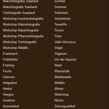
Makrofotografie Saarland
Schnee
Naturfotografie Saarland
Sommer
Tierfotografie Saarland
Stativtest
Workshop Insektenfotografie
Steinböcke
Workshop Makrofotografie
Teneriffa
Workshop Naturfotografie
Tessin
Workshop Pflanzenfotografie
Tiere
Workshop Tierfotografie
Valle Verzasca
Workshop Wildlife
Vögel
Frankreich
Vogesen
Frühblüher
Vor der Haustür
Frühling
Wald
Fuchs
Wasserfall
Gämsen
Wettbewerb
Helgoland
Wildlife
Herbst
Winter
Hoegne
Workshop
Insekten
Wüste
Kameratest
Zeitungsartikel