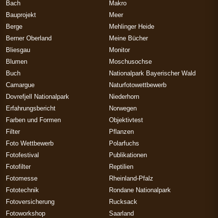
Bach
Makro
Bauprojekt
Meer
Berge
Mehlinger Heide
Berner Oberland
Meine Bücher
Bliesgau
Monitor
Blumen
Moschusochse
Buch
Nationalpark Bayerischer Wald
Camargue
Naturfotowettbewerb
Dovrefjell Nationalpark
Niederhorn
Erfahrungsbericht
Norwegen
Farben und Formen
Objektivtest
Filter
Pflanzen
Foto Wettbewerb
Polarfuchs
Fotofestival
Publikationen
Fotofilter
Reptilien
Fotomesse
Rheinland-Pfalz
Fototechnik
Rondane Nationalpark
Fotoversicherung
Rucksack
Fotoworkshop
Saarland