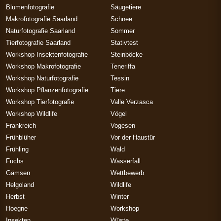
Blumenfotografie
Säugetiere
Makrofotografie Saarland
Schnee
Naturfotografie Saarland
Sommer
Tierfotografie Saarland
Stativtest
Workshop Insektenfotografie
Steinböcke
Workshop Makrofotografie
Teneriffa
Workshop Naturfotografie
Tessin
Workshop Pflanzenfotografie
Tiere
Workshop Tierfotografie
Valle Verzasca
Workshop Wildlife
Vögel
Frankreich
Vogesen
Frühblüher
Vor der Haustür
Frühling
Wald
Fuchs
Wasserfall
Gämsen
Wettbewerb
Helgoland
Wildlife
Herbst
Winter
Hoegne
Workshop
Insekten
Wüste