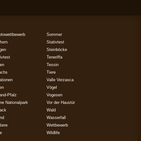
otowettbewerb
Sommer
horn
Stativtest
gen
Steinböcke
ivtest
Teneriffa
zen
Tessin
uchs
Tiere
ationen
Valle Verzasca
ien
Vögel
and-Pfalz
Vogesen
ne Nationalpark
Vor der Haustür
ack
Wald
and
Wasserfall
iere
Wettbewerb
e
Wildlife