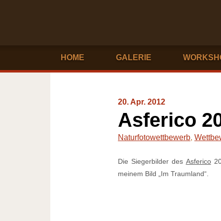
HOME
GALERIE
WORKSH
20. Apr. 2012
Asferico 2
Naturfotowettbewerb
,
Wettbe
Die Siegerbilder des
Asferico
20
meinem Bild „Im Traumland“.