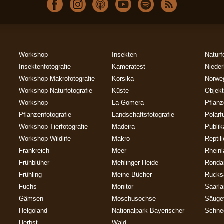
Workshop
Insekten
Naturf
Insektenfotografie
Kameratest
Nieder
Workshop Makrofotografie
Korsika
Norwe
Workshop Naturfotografie
Küste
Objekt
Workshop
La Gomera
Pflan
Pflanzenfotografie
Landschaftsfotografie
Polarf
Workshop Tierfotografie
Madeira
Publik
Workshop Wildlife
Makro
Reptil
Frankreich
Meer
Rheinl
Frühblüher
Mehlinger Heide
Ronda
Frühling
Meine Bücher
Rucks
Fuchs
Monitor
Saarl
Gämsen
Moschusochse
Säuget
Helgoland
Nationalpark Bayerischer
Schne
Herbst
Wald