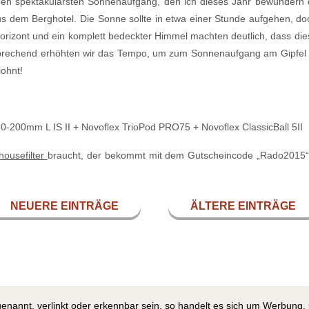
den spektakulärsten Sonnenaufgang, den ich dieses Jahr bewundern
 dem Berghotel. Die Sonne sollte in etwa einer Stunde aufgehen, d
Horizont und ein komplett bedeckter Himmel machten deutlich, dass 
prechend erhöhten wir das Tempo, um zum Sonnenaufgang am Gipfel 
lohnt!
200mm L IS II + Novoflex TrioPod PRO75 + Novoflex ClassicBall 5II
housefilter
braucht, der bekommt mit dem Gutscheincode „Rado2015“ 10
NEUERE EINTRÄGE
ÄLTERE EINTRÄGE
genannt, verlinkt oder erkennbar sein, so handelt es sich um Werbung