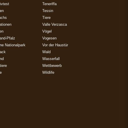
ivtest
Teneriffa
zen
Tessin
uchs
Tiere
ationen
Valle Verzasca
ien
Vögel
and-Pfalz
Vogesen
ne Nationalpark
Vor der Haustür
ack
Wald
and
Wasserfall
iere
Wettbewerb
e
Wildlife