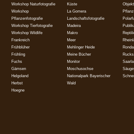
Workshop Naturfotografie
Küste
Objekt
Workshop
La Gomera
Pflan
Pflanzenfotografie
Landschaftsfotografie
Polarf
Workshop Tierfotografie
Madeira
Publik
Workshop Wildlife
Makro
Reptil
Frankreich
Meer
Rheinl
Frühblüher
Mehlinger Heide
Ronda
Frühling
Meine Bücher
Rucks
Fuchs
Monitor
Saarl
Gämsen
Moschusochse
Säuget
Helgoland
Nationalpark Bayerischer
Schne
Herbst
Wald
Hoegne