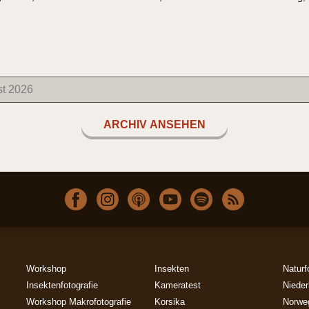
ARCHIV ANSEHEN
Workshop
Insekten
Naturf
Insektenfotografie
Kameratest
Nieder
Workshop Makrofotografie
Korsika
Norwe