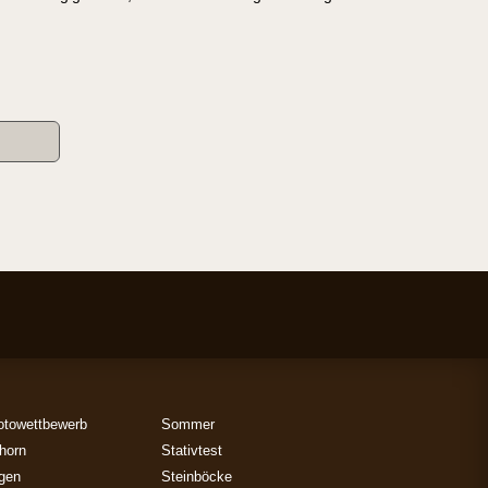
otowettbewerb
Sommer
horn
Stativtest
gen
Steinböcke