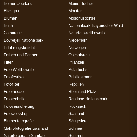
Berner Oberland
Meine Bücher
Bliesgau
Monitor
Blumen
Moschusochse
Buch
Nationalpark Bayerischer Wald
Camargue
Naturfotowettbewerb
Dovrefjell Nationalpark
Niederhorn
Erfahrungsbericht
Norwegen
Farben und Formen
Objektivtest
Filter
Pflanzen
Foto Wettbewerb
Polarfuchs
Fotofestival
Publikationen
Fotofilter
Reptilien
Fotomesse
Rheinland-Pfalz
Fototechnik
Rondane Nationalpark
Fotoversicherung
Rucksack
Fotoworkshop
Saarland
Blumenfotografie
Säugetiere
Makrofotografie Saarland
Schnee
Naturfotografie Saarland
Sommer