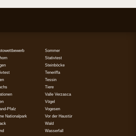
otowettbewerb
Sommer
horn
Stativtest
gen
Steinböcke
ivtest
Teneriffa
zen
Tessin
uchs
Tiere
ationen
Valle Verzasca
ien
Vögel
and-Pfalz
Vogesen
ne Nationalpark
Vor der Haustür
ack
Wald
and
Wasserfall