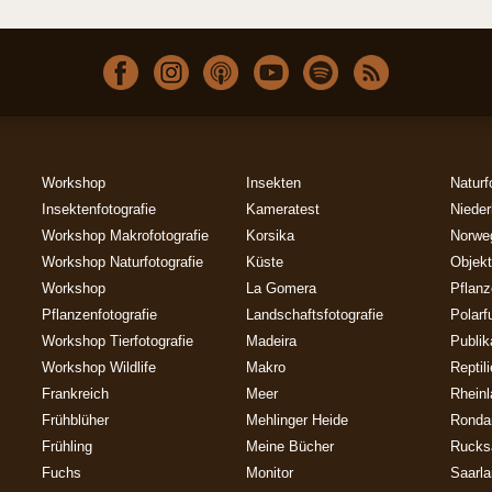
Workshop
Insekten
Naturf
Insektenfotografie
Kameratest
Nieder
Workshop Makrofotografie
Korsika
Norwe
Workshop Naturfotografie
Küste
Objekt
Workshop
La Gomera
Pflan
Pflanzenfotografie
Landschaftsfotografie
Polarf
Workshop Tierfotografie
Madeira
Publik
Workshop Wildlife
Makro
Reptil
Frankreich
Meer
Rheinl
Frühblüher
Mehlinger Heide
Ronda
Frühling
Meine Bücher
Rucks
Fuchs
Monitor
Saarl