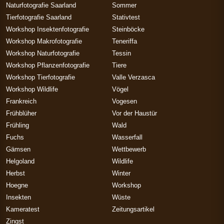
Naturfotografie Saarland
Sommer
Tierfotografie Saarland
Stativtest
Workshop Insektenfotografie
Steinböcke
Workshop Makrofotografie
Teneriffa
Workshop Naturfotografie
Tessin
Workshop Pflanzenfotografie
Tiere
Workshop Tierfotografie
Valle Verzasca
Workshop Wildlife
Vögel
Frankreich
Vogesen
Frühblüher
Vor der Haustür
Frühling
Wald
Fuchs
Wasserfall
Gämsen
Wettbewerb
Helgoland
Wildlife
Herbst
Winter
Hoegne
Workshop
Insekten
Wüste
Kameratest
Zeitungsartikel
Zingst