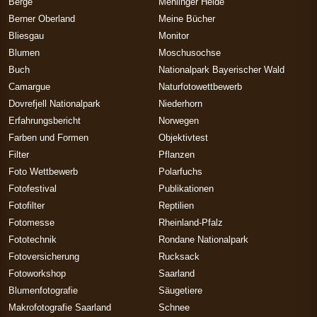
Berge
Mehlinger Heide
Berner Oberland
Meine Bücher
Bliesgau
Monitor
Blumen
Moschusochse
Buch
Nationalpark Bayerischer Wald
Camargue
Naturfotowettbewerb
Dovrefjell Nationalpark
Niederhorn
Erfahrungsbericht
Norwegen
Farben und Formen
Objektivtest
Filter
Pflanzen
Foto Wettbewerb
Polarfuchs
Fotofestival
Publikationen
Fotofilter
Reptilien
Fotomesse
Rheinland-Pfalz
Fototechnik
Rondane Nationalpark
Fotoversicherung
Rucksack
Fotoworkshop
Saarland
Blumenfotografie
Säugetiere
Makrofotografie Saarland
Schnee