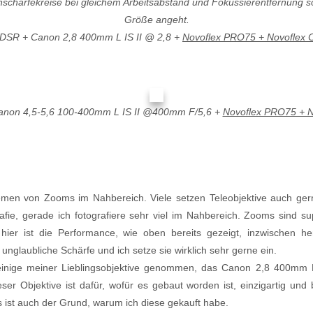
schärfekreise bei gleichem Arbeitsabstand und Fokussierentfernung so 
Größe angeht.
SR + Canon 2,8 400mm L IS II @ 2,8 +
Novoflex PRO75 + Novoflex Cl
non 4,5-5,6 100-400mm L IS II @400mm F/5,6 +
Novoflex PRO75 + Nov
en von Zooms im Nahbereich. Viele setzen Teleobjektive auch gern
grafie, gerade ich fotografiere sehr viel im Nahbereich. Zooms sind 
hier ist die Performance, wie oben bereits gezeigt, inzwischen h
nglaubliche Schärfe und ich setze sie wirklich sehr gerne ein.
 einige meiner Lieblingsobjektive genommen, das Canon 2,8 400mm 
r Objektive ist dafür, wofür es gebaut worden ist, einzigartig und b
s ist auch der Grund, warum ich diese gekauft habe.