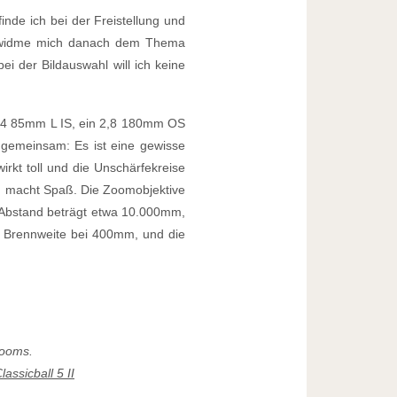
nde ich bei der Freistellung und
d widme mich danach dem Thema
ei der Bildauswahl will ich keine
 1,4 85mm L IS, ein 2,8 180mm OS
s gemeinsam: Es ist eine gewisse
irkt toll und die Unschärfekreise
ten macht Spaß. Die Zoomobjektive
r Abstand beträgt etwa 10.000mm,
re Brennweite bei 400mm, und die
Zooms.
assicball 5 II