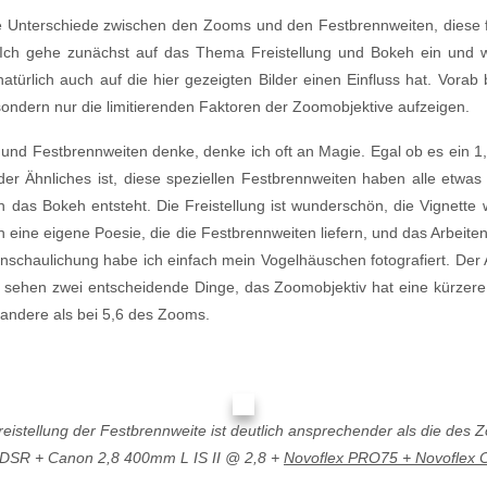
 Unterschiede zwischen den Zooms und den Festbrennweiten, diese fi
. Ich gehe zunächst auf das Thema Freistellung und Bokeh ein un
türlich auch auf die hier gezeigten Bilder einen Einfluss hat. Vorab b
sondern nur die limitierenden Faktoren der Zoomobjektive aufzeigen.
 und Festbrennweiten denke, denke ich oft an Magie. Egal ob es ein
er Ähnliches ist, diese speziellen Festbrennweiten haben alle etwa
 das Bokeh entsteht. Die Freistellung ist wunderschön, die Vignette w
ch eine eigene Poesie, die die Festbrennweiten liefern, und das Arbei
ranschaulichung habe ich einfach mein Vogelhäuschen fotografiert. De
ir sehen zwei entscheidende Dinge, das Zoomobjektiv hat eine kürze
z andere als bei 5,6 des Zooms.
reistellung der Festbrennweite ist deutlich ansprechender als die des 
SR + Canon 2,8 400mm L IS II @ 2,8 +
Novoflex PRO75 + Novoflex Cl