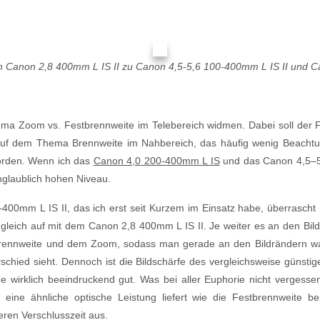
h Canon 2,8 400mm L IS II zu Canon 4,5-5,6 100-400mm L IS II und
a Zoom vs. Festbrennweite im Telebereich widmen. Dabei soll der Fo
auf dem Thema Brennweite im Nahbereich, das häufig wenig Beachtun
orden. Wenn ich das
Canon 4,0 200-400mm L IS
und das Canon 4,5–5,
nglaublich hohen Niveau.
0mm L IS II, das ich erst seit Kurzem im Einsatz habe, überrascht mi
st gleich auf mit dem Canon 2,8 400mm L IS II. Je weiter es an den Bi
brennweite und dem Zoom, sodass man gerade an den Bildrändern wa
rschied sieht. Dennoch ist die Bildschärfe des vergleichsweise güns
 wirklich beeindruckend gut. Was bei aller Euphorie nicht vergessen 
eine ähnliche optische Leistung liefert wie die Festbrennweite be
eren Verschlusszeit aus.