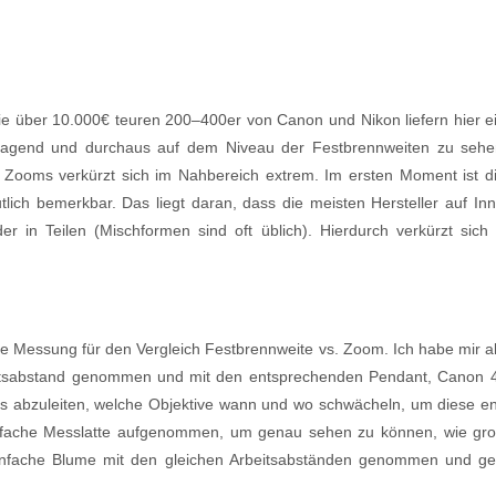
über 10.000€ teuren 200–400er von Canon und Nikon liefern hier ein
ragend und durchaus auf dem Niveau der Festbrennweiten zu sehe
 Zooms verkürzt sich im Nahbereich extrem. Im ersten Moment ist d
eutlich bemerkbar. Das liegt daran, dass die meisten Hersteller auf I
r in Teilen (Mischformen sind oft üblich). Hierdurch verkürzt sich
he Messung für den Vergleich Festbrennweite vs. Zoom. Ich habe mir a
eitsabstand genommen und mit den entsprechenden Pendant, Canon 4
axis abzuleiten, welche Objektive wann und wo schwächeln, um diese e
nfache Messlatte aufgenommen, um genau sehen zu können, wie groß 
 einfache Blume mit den gleichen Arbeitsabständen genommen und ge