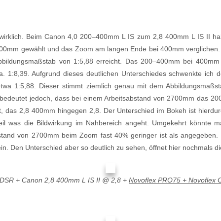
wirklich. Beim Canon 4,0 200–400mm L IS zum 2,8 400mm L IS II hab
700mm gewählt und das Zoom am langen Ende bei 400mm verglichen. D
 Abbildungsmaßstab von 1:5,88 erreicht. Das 200–400mm bei 400mm
. 1:8,39. Aufgrund dieses deutlichen Unterschiedes schwenkte ich de
twa 1:5,88. Dieser stimmt ziemlich genau mit dem Abbildungsmaßs
 bedeutet jedoch, dass bei einem Arbeitsabstand von 2700mm das 2
t, das 2,8 400mm hingegen 2,8. Der Unterschied im Bokeh ist hierdurch
teil was die Bildwirkung im Nahbereich angeht. Umgekehrt könnte ma
stand von 2700mm beim Zoom fast 40% geringer ist als angegeben. Da
in. Den Unterschied aber so deutlich zu sehen, öffnet hier nochmals d
SR + Canon 2,8 400mm L IS II @ 2,8 +
Novoflex PRO75 + Novoflex Cl