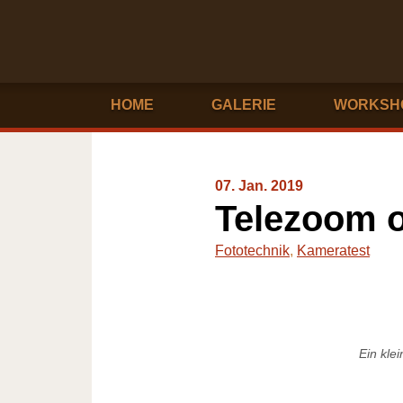
HOME
GALERIE
WORKSH
07. Jan. 2019
Telezoom o
Fototechnik
,
Kameratest
Ein kle