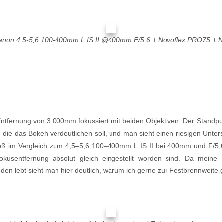
non 4,5-5,6 100-400mm L IS II @400mm F/5,6 +
Novoflex PRO75 + Nov
ntfernung von 3.000mm fokussiert mit beiden Objektiven. Der Standpun
rt, die das Bokeh verdeutlichen soll, und man sieht einen riesigen Unte
roß im Vergleich zum 4,5–5,6 100–400mm L IS II bei 400mm und F/5,6
kusentfernung absolut gleich eingestellt worden sind. Da meine 
nden lebt sieht man hier deutlich, warum ich gerne zur Festbrennweite g