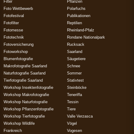
Filter
Pflanzen
Foto Wettbewerb
Polarfuchs
Fotofestival
Publikationen
Fotofilter
Reptilien
Fotomesse
Rheinland-Pfalz
Fototechnik
Rondane Nationalpark
Fotoversicherung
Rucksack
Fotoworkshop
Saarland
Blumenfotografie
Säugetiere
Makrofotografie Saarland
Schnee
Naturfotografie Saarland
Sommer
Tierfotografie Saarland
Stativtest
Workshop Insektenfotografie
Steinböcke
Workshop Makrofotografie
Teneriffa
Workshop Naturfotografie
Tessin
Workshop Pflanzenfotografie
Tiere
Workshop Tierfotografie
Valle Verzasca
Workshop Wildlife
Vögel
Frankreich
Vogesen