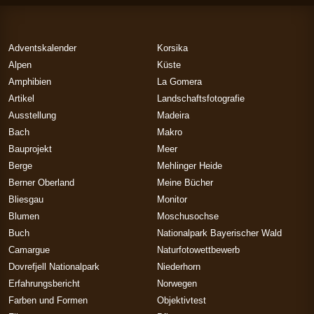
Adventskalender
Korsika
Alpen
Küste
Amphibien
La Gomera
Artikel
Landschaftsfotografie
Ausstellung
Madeira
Bach
Makro
Bauprojekt
Meer
Berge
Mehlinger Heide
Berner Oberland
Meine Bücher
Bliesgau
Monitor
Blumen
Moschusochse
Buch
Nationalpark Bayerischer Wald
Camargue
Naturfotowettbewerb
Dovrefjell Nationalpark
Niederhorn
Erfahrungsbericht
Norwegen
Farben und Formen
Objektivtest